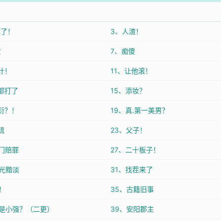
死了！
3、人渣！
女
7、痴傻
计！
11、让他滚！
打都打了
15、添妆？
谢衍？！
19、真.第一美男？
疏
23、父子！
上门赔罪
27、二十板子！
荣光黯淡
31、找茬来了
！
35、古籍旧事
谁是小强？（二更）
39、安阳郡主