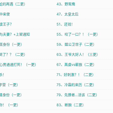
尴尬的再遇（二更）
43、野鸳鸯
宫中来使
47、太皇太后
高虞王子？
51、还钱！
结为夫妻？+上架通知
55、咬了一口？！（一更）
绑匪身份（一更）
59、媒公卫世子（二更）
吓哭了？？（二更）
63、王爷大好人！（三更）
花心男通通打死！（一更）
67、高虞vs蕲族（二更）
杀！
71、好刺激？！（二更）
密字营（一更）
75、冷霜的来历（二更）
认清身份（一更）
79、先撩者…活该（二更）
揍你！（一更）
83、断腕（二更）