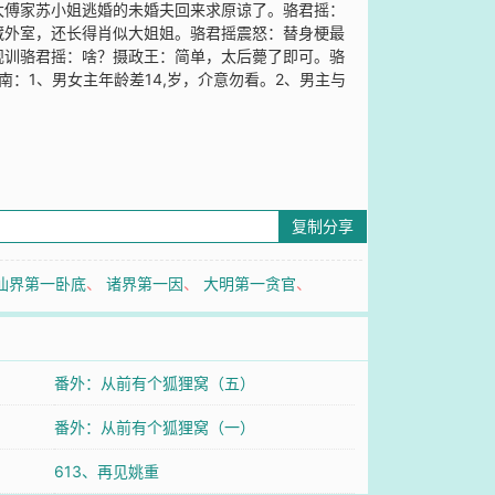
太傅家苏小姐逃婚的未婚夫回来求原谅了。骆君摇：
藏外室，还长得肖似大姐姐。骆君摇震怒：替身梗最
规训骆君摇：啥？摄政王：简单，太后薨了即可。骆
：1、男女主年龄差14,岁，介意勿看。2、男主与
复制分享
仙界第一卧底
、
诸界第一因
、
大明第一贪官
、
番外：从前有个狐狸窝（五）
番外：从前有个狐狸窝（一）
613、再见姚重