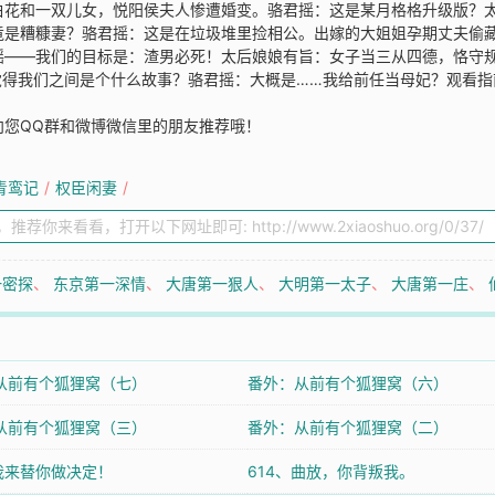
白花和一双儿女，悦阳侯夫人惨遭婚变。骆君摇：这是某月格格升级版？
竟是糟糠妻？骆君摇：这是在垃圾堆里捡相公。出嫁的大姐姐孕期丈夫偷
摇——我们的目标是：渣男必死！太后娘娘有旨：女子当三从四德，恪守
得我们之间是个什么故事？骆君摇：大概是……我给前任当母妃？观看指南
向您QQ群和微博微信里的朋友推荐哦！
青鸾记
/
权臣闲妻
/
一密探
、
东京第一深情
、
大唐第一狠人
、
大明第一太子
、
大唐第一庄
、
从前有个狐狸窝（七）
番外：从前有个狐狸窝（六）
从前有个狐狸窝（三）
番外：从前有个狐狸窝（二）
、我来替你做决定！
614、曲放，你背叛我。