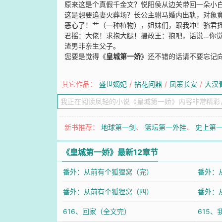
原来这是个真假千金文？悦阳侯从边关带回一朵小
这是想要追妻火葬场？长公主驸马婚内出轨，对象
恶心了！艹（一种植物），姐妹们，跟我冲！骆君
君摇：大佬！求抱大腿！摄政王：抱吧，话说…你觉
渣男非亲生父子。
您要是觉得《
皇城第一娇
》还不错的话请不要忘记
其它作品：
盛世嫡妃
/
拈花问鼎
/
凤策长安
/
大汉
新书推荐：
地球第一剑
、
篮坛第一外挂
、
史上第
《皇城第一娇》最新12章节
番外：从前有个狐狸窝（完）
番外：
番外：从前有个狐狸窝（四）
番外：
616、回家（全文完）
615