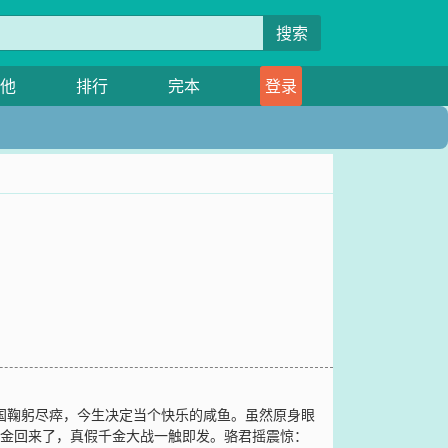
搜索
他
排行
完本
登录
国鞠躬尽瘁，今生决定当个快乐的咸鱼。虽然原身眼
千金回来了，真假千金大战一触即发。骆君摇震惊：