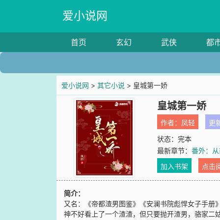
爱小说网
首页
玄幻
武侠
都
爱小说网
>
其它小说
> 皇城第一娇
皇城第一娇
作者：
凤轻
更新
状态：完本
最新章节：
番外：从
加入书架
点击
简介：
又名：《帝都渣男图鉴》《安澜书院彪悍女子手册
神不好看上了一个渣渣，但只要抛开渣男，骆家二