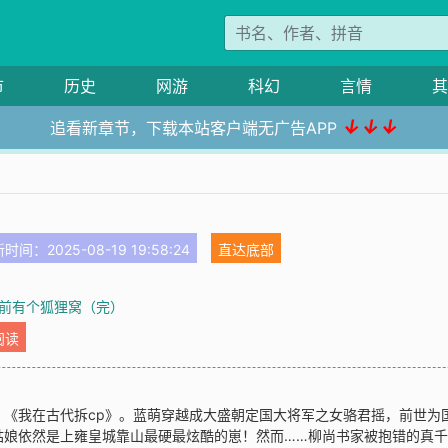
市
历史
网游
科幻
言情
其
↓↓↓
追看新章节，下载本站客户端无广告APP
时间：2025-08-19 19:58:24
直达底部
前有个狐狸窝（完）
阅读
》《我在古代拆cp》。蓝萌穿越成大盛朝定国大将军之女骆君摇，前世为
姑娘依然是上雍皇城靠山最硬最炫酷的崽！然而……柳尚书家被抱错的真