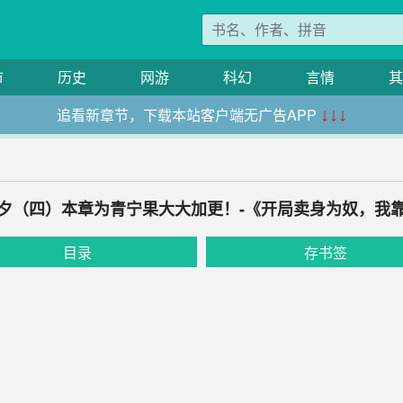
市
历史
网游
科幻
言情
其
追看新章节，下载本站客户端无广告APP
↓↓↓
试前夕（四）本章为青宁果大大加更！-《开局卖身为奴，我
目录
存书签