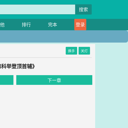
搜索
他
排行
完本
登录
换手
关灯
靠科举登顶首辅》
下一章