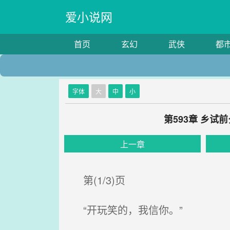
爱小说网
首页
玄幻
武侠
都
字体
大
中
小
第593章 乡
上一章
第(1/3)页
“开玩笑的，我信你。”