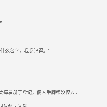
”
什么名字，我都记得。”
美捧着册子登记，俩人手脚都没停过。
时候龇牙咧嘴。