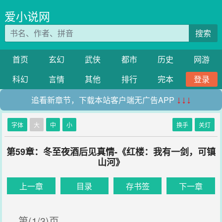
爱小说网
搜索
首页
玄幻
武侠
都市
历史
网游
科幻
言情
其他
排行
完本
登录
追看新章节，下载本站客户端无广告APP
↓↓↓
字体
大
中
小
换手
关灯
第59章：冬至夜酒后见真情-《红楼：我有一剑，可镇
山河》
上一章
目录
存书签
下一章
第(1/3)页