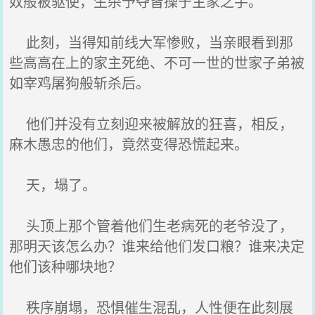
奴般被驱使，生杀予夺皆操于主家之手。
此刻，当得知前线大军惨败，当亲眼看到那
些高高在上的家主死绝、不可一世的世家子弟被
如宰鸡屠狗般斩杀后。
他们并没有立刻迎来被解放的狂喜，相反，
麻木愚忠的他们，竟然变得恐慌起来。
天，塌了。
头顶上那个管着他们生老病死的老爷没了，
那明天该怎么办？谁来给他们发口粮？谁来决定
他们该种哪块地？
秩序崩塌，恐惧催生混乱，人性便在此刻展