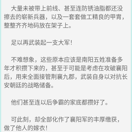
大量未被带上前线、甚至连防锈油脂都还没
擦去的崭新兵器，以及一套套做工精良的甲胄，
整整齐齐地码放在架子上。
足以再武装起一支大军！
不难想象，这些原本应该是南阳五姓准备多
年才积攒下来的，甚至于可能是考虑在攻破襄阳
后，用来全面接管荆襄九郡，武装自身以对抗长
安朝廷的战略储备。
他们甚至连以后争霸的家底都攒好了。
可此刻，却全部化作了襄阳军的丰厚缴获，
做了他人的嫁衣！