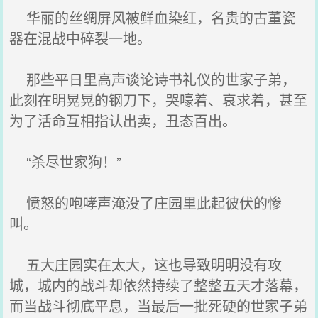
华丽的丝绸屏风被鲜血染红，名贵的古董瓷
器在混战中碎裂一地。
那些平日里高声谈论诗书礼仪的世家子弟，
此刻在明晃晃的钢刀下，哭嚎着、哀求着，甚至
为了活命互相指认出卖，丑态百出。
“杀尽世家狗！”
愤怒的咆哮声淹没了庄园里此起彼伏的惨
叫。
五大庄园实在太大，这也导致明明没有攻
城，城内的战斗却依然持续了整整五天才落幕，
而当战斗彻底平息，当最后一批死硬的世家子弟