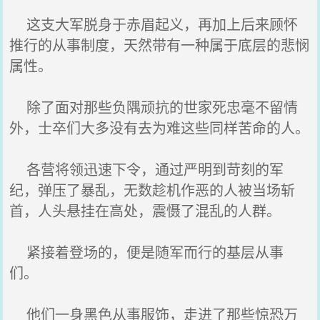
这支大军脱身于赤眉起义，再加上后来顾怀
推行的从事制度，天然带有一种属于底层的悲悯
属性。
除了面对那些负隅顽抗的世家死忠毫不留情
外，士卒们大多没有去为难这些同样苦命的人。
各营将领迅速下令，通过严明到苛刻的军
纪，弹压了暴乱，无数趁机作恶的人被当场斩
首，人头悬挂在高处，震慑了混乱的人群。
紧接着登场的，便是随军而行的基层从事
们。
他们一身黑色从事服饰，走进了那些惊恐万