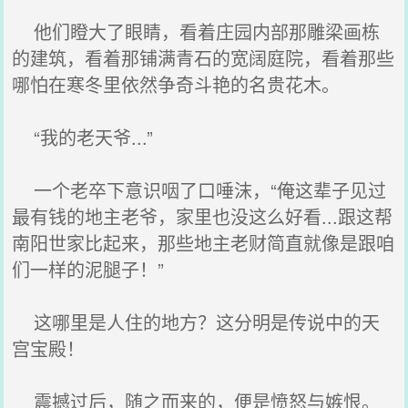
他们瞪大了眼睛，看着庄园内部那雕梁画栋
的建筑，看着那铺满青石的宽阔庭院，看着那些
哪怕在寒冬里依然争奇斗艳的名贵花木。
“我的老天爷...”
一个老卒下意识咽了口唾沫，“俺这辈子见过
最有钱的地主老爷，家里也没这么好看...跟这帮
南阳世家比起来，那些地主老财简直就像是跟咱
们一样的泥腿子！”
这哪里是人住的地方？这分明是传说中的天
宫宝殿！
震撼过后，随之而来的，便是愤怒与嫉恨。