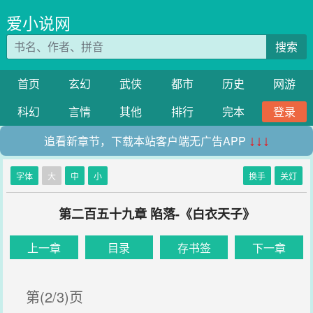
爱小说网
搜索
首页
玄幻
武侠
都市
历史
网游
科幻
言情
其他
排行
完本
登录
追看新章节，下载本站客户端无广告APP
↓↓↓
字体
大
中
小
换手
关灯
第二百五十九章 陷落-《白衣天子》
上一章
目录
存书签
下一章
第(2/3)页