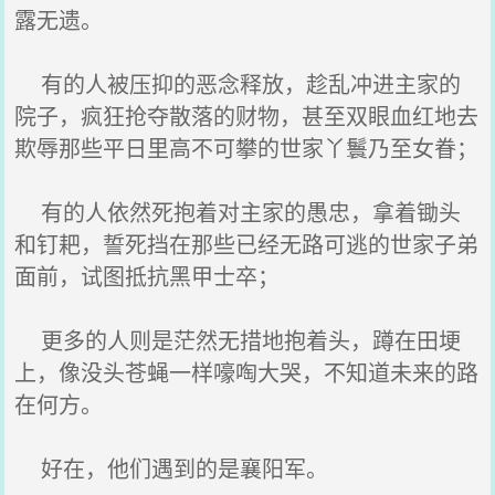
露无遗。
有的人被压抑的恶念释放，趁乱冲进主家的
院子，疯狂抢夺散落的财物，甚至双眼血红地去
欺辱那些平日里高不可攀的世家丫鬟乃至女眷；
有的人依然死抱着对主家的愚忠，拿着锄头
和钉耙，誓死挡在那些已经无路可逃的世家子弟
面前，试图抵抗黑甲士卒；
更多的人则是茫然无措地抱着头，蹲在田埂
上，像没头苍蝇一样嚎啕大哭，不知道未来的路
在何方。
好在，他们遇到的是襄阳军。