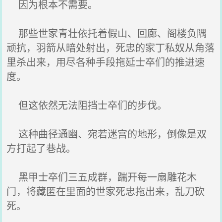
因为根本不需要。
那些世家青壮依托着假山、回廊、阁楼负隅
顽抗，羽箭从暗处射出，死忠的家丁私奴从角落
里杀出来，用尽各种手段拖延士卒们的推进速
度。
但这依然无法阻挡士卒们的步伐。
这种曲径通幽、宛若迷宫的地形，倒像是双
方打起了巷战。
黑甲士卒们三五成群，踹开每一扇雕花木
门，将藏匿在里面的世家死忠拖出来，乱刀砍
死。