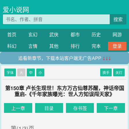
爱小说网
搜索
首页
玄幻
武侠
都市
历史
网游
科幻
言情
其他
排行
完本
登录
追看新章节，下载本站客户端无广告APP
↓↓↓
字体
大
中
小
换手
关灯
第150章 卢长生现世！东方万古仙尊苏醒，神话帝国
重启-《千年家族曝光：世人方知误闯天家》
上一章
目录
存书签
下一章
第(1/3)页