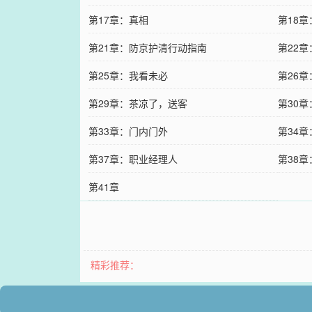
第17章：真相
第18
第21章：防京护清行动指南
第22
第25章：我看未必
第26
第29章：茶凉了，送客
第30
第33章：门内门外
第34
第37章：职业经理人
第38
第41章
精彩推荐：