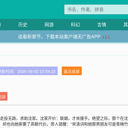
市
历史
网游
科幻
言情
其
追看新章节，下载本站客户端无广告APP
↓↓↓
新时间：2026-06-02 23:54:22
直达底部
阅读
词走投无路，求助沈家。沈家开价：联姻，才肯援手。绝望之际，那个在沈
。却也向她索要了高额代价。旁人提醒：“宋清词和她那男朋友可是青梅竹