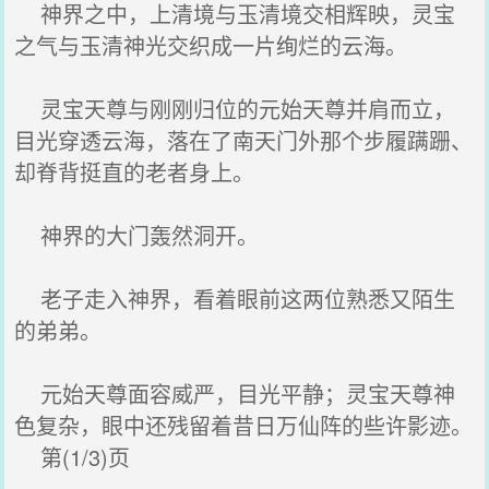
神界之中，上清境与玉清境交相辉映，灵宝
之气与玉清神光交织成一片绚烂的云海。
灵宝天尊与刚刚归位的元始天尊并肩而立，
目光穿透云海，落在了南天门外那个步履蹒跚、
却脊背挺直的老者身上。
神界的大门轰然洞开。
老子走入神界，看着眼前这两位熟悉又陌生
的弟弟。
元始天尊面容威严，目光平静；灵宝天尊神
色复杂，眼中还残留着昔日万仙阵的些许影迹。
第(1/3)页