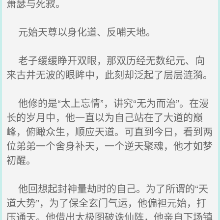
萧瑟与死寂。
元始天尊以身化道、反哺天地。
老子缓缓睁开双眼，那双历经无数纪元、向
来古井无波的眼眸中，此刻却泛起了层层涟漪。
他修的是“太上忘情”，讲究“无为而治”。在漫
长的岁月中，他一直以为自己站在了大道的巅
峰，俯瞰众生，顺应天道。可直到今日，看到两
位弟弟一个舍身补天，一个逆天聚魂，他才如梦
初醒。
他回想起封神量劫时的自己。为了所谓的“天
道大势”，为了保全玄门气运，他偏袒元始，打
压通天。他借出太极图破诛仙阵，他亲自下场镇