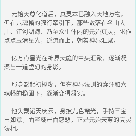
元始天尊化道后，真灵本已融入天地万物，
但在六魂幡的强行牵引下，那些散落在名山大
川、江河湖海、乃至众生体内的元始真灵，化作
点点玉清星光，逆流而上，朝着神界汇聚。
亿万点星光在神界天庭的中央汇聚，逐渐凝
聚出一道虚幻的身影。
那身影起初模糊，但在神界法则的灌注和六
魂幡的稳固下，逐渐变得凝实。
他头戴诸天庆云，身披九色霞光，手持三宝
玉如意，面容威严而慈悲，正是元始天尊的真灵
法相。