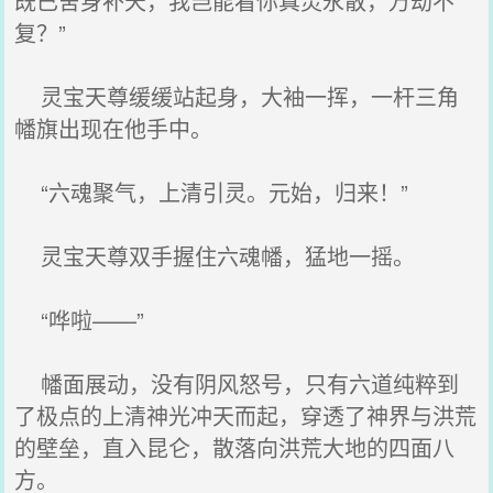
既已舍身补天，我岂能看你真灵永散，万劫不
复？”
灵宝天尊缓缓站起身，大袖一挥，一杆三角
幡旗出现在他手中。
“六魂聚气，上清引灵。元始，归来！”
灵宝天尊双手握住六魂幡，猛地一摇。
“哗啦——”
幡面展动，没有阴风怒号，只有六道纯粹到
了极点的上清神光冲天而起，穿透了神界与洪荒
的壁垒，直入昆仑，散落向洪荒大地的四面八
方。