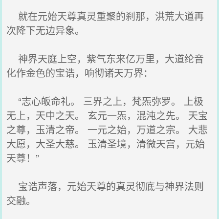
就在元始天尊真灵重聚的刹那，洪荒大道再
次降下无边异象。
神界天庭上空，紫气东来亿万里，大道纶音
化作金色的宝诰，响彻诸天万界：
“志心皈命礼。 三界之上，梵炁弥罗。 上极
无上，天中之天。 玄元一炁，混沌之先。 天宝
之尊，玉清之帝。 一元之始，万道之宗。 大悲
大愿，大圣大慈。 玉清圣境，清微天宫，元始
天尊！”
宝诰声落，元始天尊的真灵彻底与神界法则
交融。