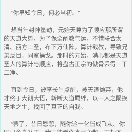
“你早知今日，何必当初。”
想当年封神量劫，元始天尊为了顺应那所谓
的天道大势，为了保全阐教气运，不惜联合太
清、西方二圣，布下万仙阵，算计截教，导致兄
弟反目，同室操戈。那时的元始，满心都是天道
圣人的算计与顺应，将盘古正宗的傲骨丢得一干
二净。
直到今日，被李长生点醒，被天道抛弃，他
才终于大彻大悟，斩断天道羁绊，以一人之陨换
天地之生，找回了真正的自我。
“罢了，昔日恩怨，随你这一化皆成飞灰。你