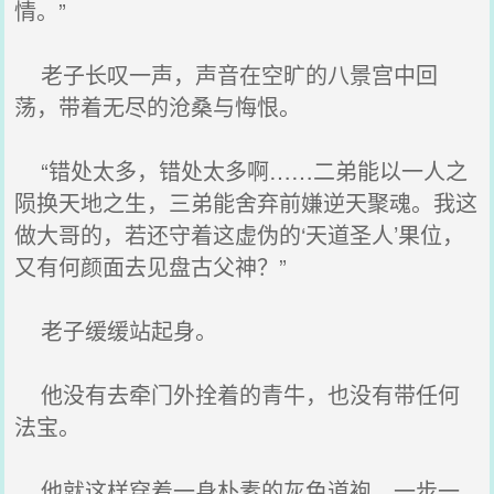
情。”
老子长叹一声，声音在空旷的八景宫中回
荡，带着无尽的沧桑与悔恨。
“错处太多，错处太多啊……二弟能以一人之
陨换天地之生，三弟能舍弃前嫌逆天聚魂。我这
做大哥的，若还守着这虚伪的‘天道圣人’果位，
又有何颜面去见盘古父神？”
老子缓缓站起身。
他没有去牵门外拴着的青牛，也没有带任何
法宝。
他就这样穿着一身朴素的灰色道袍，一步一