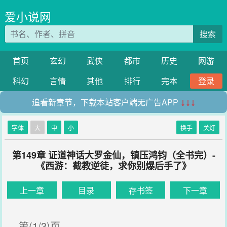
爱小说网
搜索
首页
玄幻
武侠
都市
历史
网游
科幻
言情
其他
排行
完本
登录
追看新章节，下载本站客户端无广告APP
↓↓↓
字体
大
中
小
换手
关灯
第149章 证道神话大罗金仙，镇压鸿钧（全书完）-
《西游：截教逆徒，求你别爆后手了》
上一章
目录
存书签
下一章
第(1/3)页