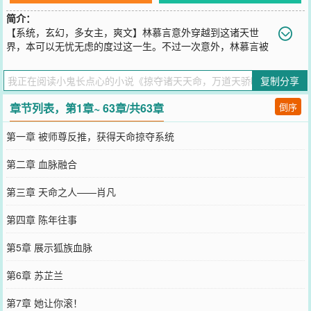
简介：
【系统，玄幻，多女主，爽文】林慕言意外穿越到这诸天世
界，本可以无忧无虑的度过这一生。不过一次意外，林慕言被
师尊逆推，获得悟道元阴后竟然觉醒系统。在系统的提示下，林慕言
明白，这个世界拥有十分多的天命之人，为了不成为天命之人成长路
复制分享
上的垫脚石，他只得与其抗衡，成为世界的主宰。
您要是觉得《
掠夺诸天天命，万道天骄吓哭了
》还不错的话请不要忘
章节列表，第1章~ 63章/共63章
倒序
记向您QQ群和微博微信里的朋友推荐哦！
第一章 被师尊反推，获得天命掠夺系统
第二章 血脉融合
第三章 天命之人——肖凡
第四章 陈年往事
第5章 展示狐族血脉
第6章 苏芷兰
第7章 她让你滚！