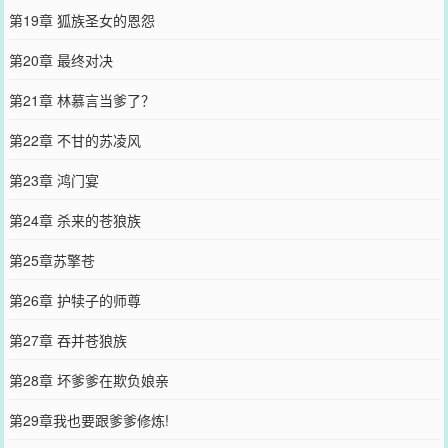
第19章 狐族圣女的恩怨
第20章 最终对决
第21章 林慕言当爹了？
第22章 不甘的苏凌风
第23章 鸿门宴
第24章 杀来的苍狼族
第25章苏擎苍
第26章 护犊子的师尊
第27章 吞并苍狼族
第28章 坏爹爹在欺负娘亲
第29章我也要跟爹爹修炼!