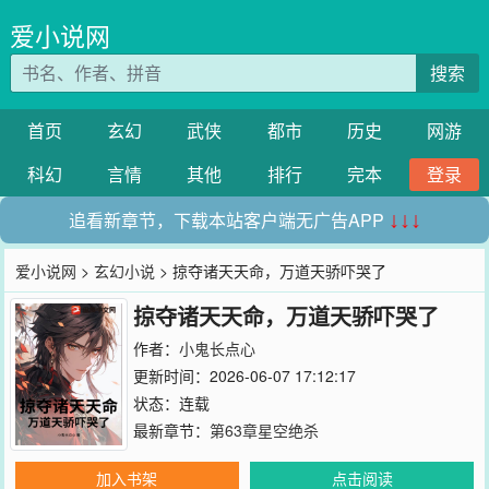
爱小说网
搜索
首页
玄幻
武侠
都市
历史
网游
科幻
言情
其他
排行
完本
登录
追看新章节，下载本站客户端无广告APP
↓↓↓
爱小说网
>
玄幻小说
> 掠夺诸天天命，万道天骄吓哭了
掠夺诸天天命，万道天骄吓哭了
作者：
小鬼长点心
更新时间：2026-06-07 17:12:17
状态：连载
最新章节：
第63章星空绝杀
加入书架
点击阅读