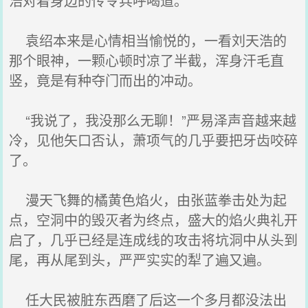
浩对着身边的传令兵呼喝道。
袁绍本来是心情相当愉悦的，一看刘天浩的
那个眼神，一颗心顿时凉了半截，浑身汗毛直
竖，竟是有种夺门而出的冲动。
“我说了，我没那么无聊！”严易泽声音越来越
冷，见他矢口否认，萧项气的几乎要把牙齿咬碎
了。
漫天飞舞的橘黄色焰火，由张蓝拳击处为起
点，空洞中的毁灭者为终点，盛大的焰火典礼开
启了，几乎已经是连成线的攻击将坑洞中从头到
尾，再从尾到头，严严实实的犁了遍又遍。
任大民被脏东西磨了后这一个多月都没法出