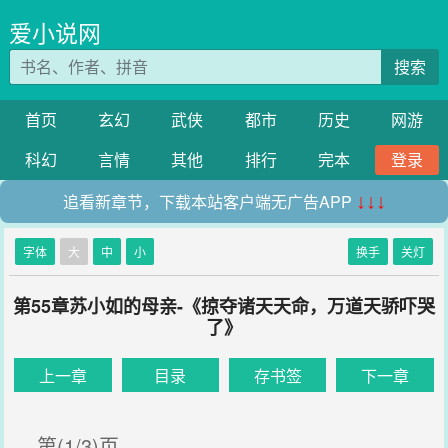
爱小说网
搜索
首页
玄幻
武侠
都市
历史
网游
科幻
言情
其他
排行
完本
登录
追看新章节，下载本站客户端无广告APP
↓↓↓
字体
大
中
小
换手
关灯
第55章苏小如的母亲-《掠夺诸天天命，万道天骄吓哭
了》
上一章
目录
存书签
下一章
第(1/3)页