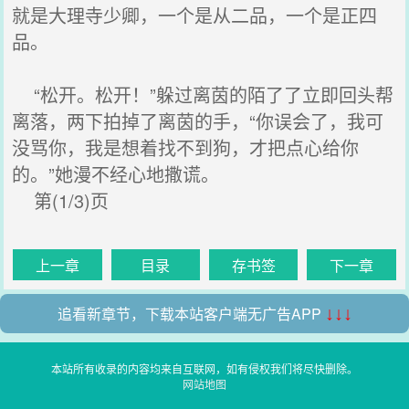
就是大理寺少卿，一个是从二品，一个是正四
品。
“松开。松开！”躲过离茵的陌了了立即回头帮
离落，两下拍掉了离茵的手，“你误会了，我可
没骂你，我是想着找不到狗，才把点心给你
的。”她漫不经心地撒谎。
第(1/3)页
上一章
目录
存书签
下一章
追看新章节，下载本站客户端无广告APP
↓↓↓
本站所有收录的内容均来自互联网，如有侵权我们将尽快删除。
网站地图