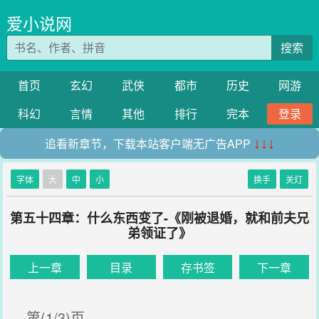
爱小说网
搜索
首页
玄幻
武侠
都市
历史
网游
科幻
言情
其他
排行
完本
登录
追看新章节，下载本站客户端无广告APP
↓↓↓
字体
大
中
小
换手
关灯
第五十四章：什么东西变了-《刚被退婚，就和前夫兄
弟领证了》
上一章
目录
存书签
下一章
第(1/3)页