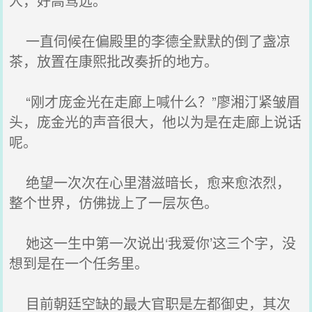
人，好高骛远。
一直伺候在偏殿里的李德全默默的倒了盏凉
茶，放置在康熙批改奏折的地方。
“刚才庞金光在走廊上喊什么？”廖湘汀紧皱眉
头，庞金光的声音很大，他以为是在走廊上说话
呢。
绝望一次次在心里潜滋暗长，愈来愈浓烈，
整个世界，仿佛拢上了一层灰色。
她这一生中第一次说出‘我爱你’这三个字，没
想到是在一个任务里。
目前朝廷空缺的最大官职是左都御史，其次