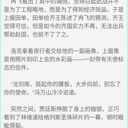
冉飞看出了其中的端倪，觉得白起此战并不
是为了工程略地，而是为了得到经济效益。于是
上报田单，田单给齐王陈述了冉飞的猜测，齐王
觉得可信，但是如今的齐国实力不再，无法出兵
帮助赵国，也就不了了之。
洛克拿着夜行者交给他的一副画像，上面像
是用照片刻印上去的水彩画——一封带有天使标
志的信件。
“沈剑南，挺起你的腰板，大步向前，别忘了
你的使命。”冯万山冷冷说道。
突然之间，贾廷斯挣脱了身上的枷锁，正巧
看到了林维递给格列斯圣珠碎片的一幕，顿时睚
眦俱裂。