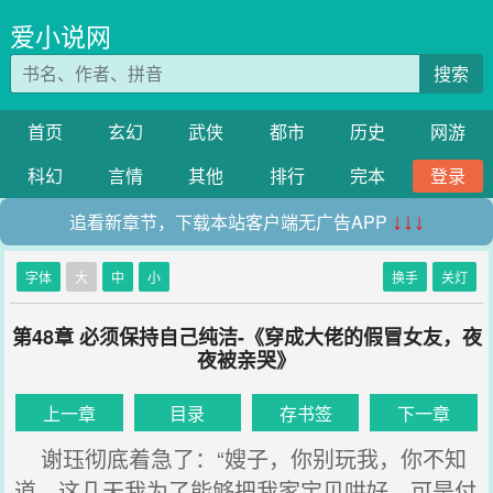
爱小说网
搜索
首页
玄幻
武侠
都市
历史
网游
科幻
言情
其他
排行
完本
登录
追看新章节，下载本站客户端无广告APP
↓↓↓
字体
大
中
小
换手
关灯
第48章 必须保持自己纯洁-《穿成大佬的假冒女友，夜
夜被亲哭》
上一章
目录
存书签
下一章
谢珏彻底着急了：“嫂子，你别玩我，你不知
道，这几天我为了能够把我家宝贝哄好，可是付