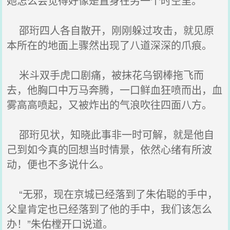
她怎么会觉得好像是置身在另一个时空里。
邵珩四人各自散开，刚刚躲过攻击，就见原
本所在的地面上骤然出现了八道深深的爪痕。
米斗双手虎口剧痛，被抹花乌钢棒拖飞而
去，他胸口中万马奔腾，一口鲜血狂喷而出，血
雾高高喷起，又被炸出的气浪吹往四面八方。
邵珩见状，知晓此事非一时可解，就是他自
己到如今真的回想当时情景，依然心绪有所波
动，便也不多说什么。
“无邪，现在京城已经落到了朱佑聪的手中，
父皇肯定也已经落到了他的手中，我们该怎么
办！”朱佑樘开口说道。