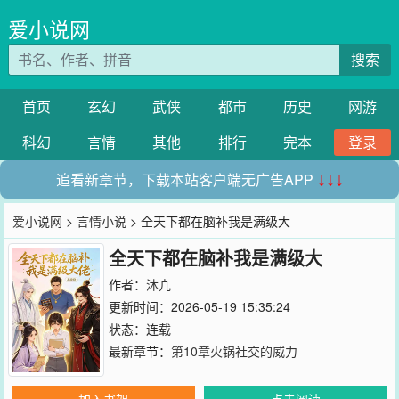
爱小说网
搜索
首页
玄幻
武侠
都市
历史
网游
科幻
言情
其他
排行
完本
登录
追看新章节，下载本站客户端无广告APP
↓↓↓
爱小说网
>
言情小说
> 全天下都在脑补我是满级大
全天下都在脑补我是满级大
作者：
沐凣
更新时间：2026-05-19 15:35:24
状态：连载
最新章节：
第10章火锅社交的威力
加入书架
点击阅读