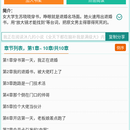
简介：
女大学生苏晓晓穿书，睁眼就是退婚名场面。她火速甩出退婚
书，用“放大镜才能找到”等台词，把原文男主得罪得死死的。
离开后，她靠着现代商业思维，开了间“解忧杂货铺”。她准备低调摸
鱼攒钱养老，但大佬们不允许。剑尊送来功法，魔尊送来法宝，会长
复制分享
送来黑卡……她开的“员工关怀”“会员积分”体系，被外界解读为精密的
情报网和筛选机制。她越解释“真不是那样”，众人就越觉得她“高深莫
章节列表，第1章~ 10章/共10章
倒序
测”，导致各方势力齐聚她的杂货铺，打探这位“隐世高人”。她忙着用
“火锅社交”调和矛盾，用“狼人杀”分解恩怨时，误服了护法自带的“真
第1章穿书第一天，我正在退婚
话水”直接在众人面前暴露了真实想法，震惊全场。她身份暴露引来质
疑和追杀。千钧一发之际，店员沈渡显露修为，护在她身前。他当众
第2章我的退婚书，被大佬盯上了
揭晓自己上古魔神的身份，并宣告：“她不是什么狗屁天道，她是我祖
宗。谁有意见？”事后，他凑到她耳边轻笑：“老板，员工保护费，麻
第3章跑路是一门技术活
烦结一下，我只要你。”
您要是觉得《
全天下都在脑补我是满级大
》还不错的话请不要忘记向
第4章那个倒在门口的帅哥
您QQ群和微博微信里的朋友推荐哦！
第5章捡个大佬当伙计
第6章开店第一天，老板娘差点跑了
第7章会员卡引发的“血案”