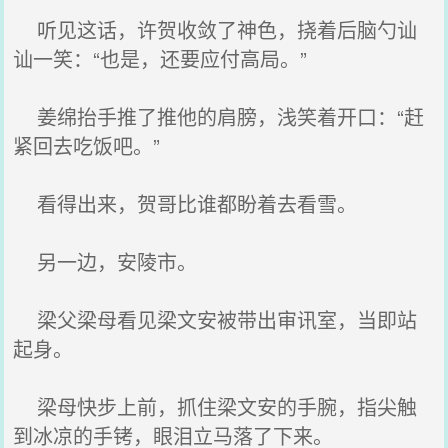
听见这话，许贺收敛了神色，挠着后脑勺讪
讪一笑：“也是，还要应付高局。”
姜绵抬手推了推他的肩膀，浅笑着开口：“赶
紧回去吃饭吧。”
看得出来，贺哥比谁都盼着去看雪。
另一边，安陵市。
梁父梁母看见梁文安被带出审讯室，当即站
起身。
梁母快步上前，抓住梁文安的手腕，指尖触
到冰凉的手铐，眼泪立马落了下来。