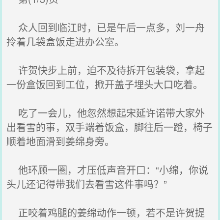
众人回到临江时，已是午后一点多，刘一舟
拎着几袋盒饭走进办公室。
许贺快步上前，迫不及待拆开包装袋，拿起
一份盒饭回到工位，掀开盖子埋头大口吃着。
吃了一会儿，他忽然想起宋延许诺带大家外
出看雪的事，双手端着饭盒，脚往后一蹬，椅子
顺着地面滑到姜绵身旁。
他环顾一圈，才压低声音开口：“小绵，你说
头儿还记得带我们去看雪这件事吗？”
正咬着鸡腿的姜绵动作一顿，若不是许贺提