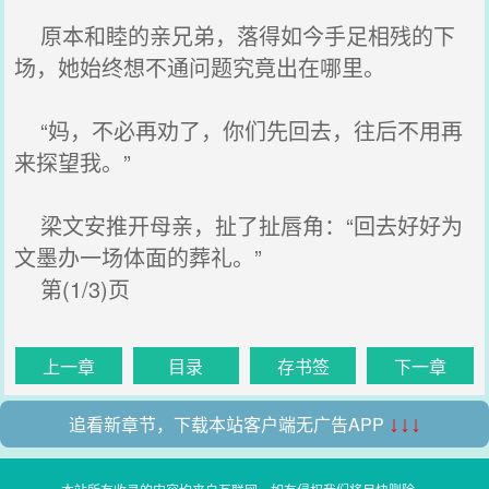
原本和睦的亲兄弟，落得如今手足相残的下
场，她始终想不通问题究竟出在哪里。
“妈，不必再劝了，你们先回去，往后不用再
来探望我。”
梁文安推开母亲，扯了扯唇角：“回去好好为
文墨办一场体面的葬礼。”
第(1/3)页
上一章
目录
存书签
下一章
追看新章节，下载本站客户端无广告APP
↓↓↓