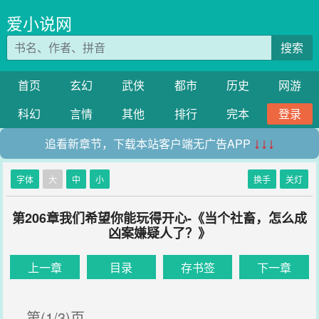
爱小说网
搜索
首页
玄幻
武侠
都市
历史
网游
科幻
言情
其他
排行
完本
登录
追看新章节，下载本站客户端无广告APP
↓↓↓
字体
大
中
小
换手
关灯
第206章我们希望你能玩得开心-《当个社畜，怎么成
凶案嫌疑人了？》
上一章
目录
存书签
下一章
第(1/3)页