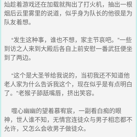
灿趁着游戏还在加载就掏出了打火机，抽出一根
烟后云里雾里的说道，似乎身为队长的他很是为
队友着想。
“发生这种事，谁也不想，家主节哀吧。”一些
到访之人来到大殿后各自上前安慰一番武狂便坐
到了两边。
“这个是大圣爷给我说的，当初我还不知道他
老人家为什么告诉我这个，现在似乎是有点明白
了。”老猴子舔舐嘴唇，挤出笑容。
噬心幽幽的望着慕宥宸，一副看白痴的眼
神，世人谁不知，无情宫连徒众与男子相恋都不
允许，又怎么会收男子做徒众。