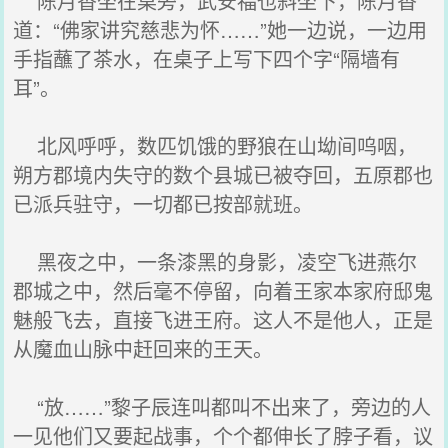
陈月香坐在桌旁，武安福也斜坐下，陈月香
道：“佛家讲究慈悲为怀……”她一边说，一边用
手指蘸了茶水，在桌子上写下四个字“隔墙有
耳”。
北风呼呼，数匹饥饿的野狼在山坳间呜咽，
朔方郡境内失守的数个县城已被夺回，五原郡也
已派兵驻守，一切都已按部就班。
黑夜之中，一条漆黑的身影，凌空飞进燕尔
郡城之中，然后毫不停留，向着王家本家府邸鬼
魅般飞去，直接飞进王府。这人不是他人，正是
从魔血山脉中赶回来的王天。
“放……”黎子辰连叫都叫不出来了，旁边的人
一见他们又要起战事，个个都伸长了脖子看，议