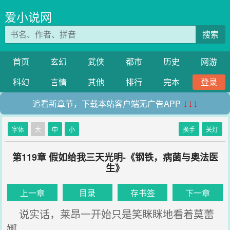
爱小说网
搜索
首页
玄幻
武侠
都市
历史
网游
科幻
言情
其他
排行
完本
登录
追看新章节，下载本站客户端无广告APP
↓↓↓
字体
大
中
小
换手
关灯
第119章 假如给我三天光明-《钢铁，病菌与奥法医
生》
上一章
目录
存书签
下一章
说实话，莱昂一开始只是笑眯眯地看着莫蕾
娜。