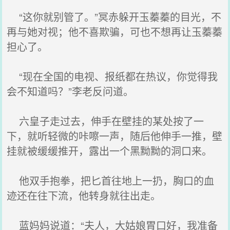
“这你就别管了。”冥赤躲开玉蓁蓁的目光，不
再与她对视；他不喜欺骗，可也不想再让玉蓁蓁
担心了。
“现在全国的电视、报纸都在热议，你觉得我
会不知道吗？”李老反问道。
六皇子走过去，伸手在壁挂的某处按了一
下，就听轻微的咔嚓一声，随后他伸手一推，壁
挂就被缓缓推开，露出一个黑黝黝的洞口来。
他双手抱拳，把匕首往地上一扔，胸口的血
迹还在往下流，他转身就往出走。
蓝妈妈说道：“夫人，大姑娘胃口好，我准备