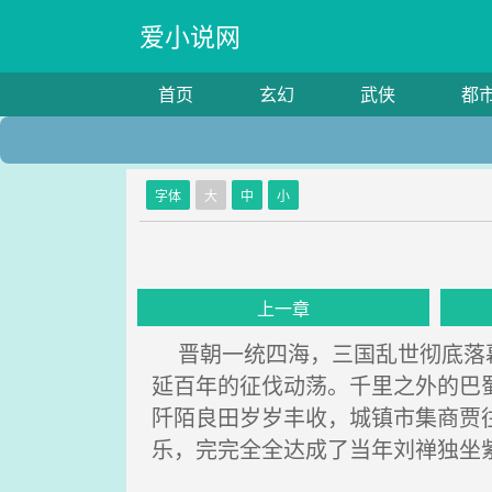
爱小说网
首页
玄幻
武侠
都
字体
大
中
小
上一章
晋朝一统四海，三国乱世彻底落幕
延百年的征伐动荡。千里之外的巴
阡陌良田岁岁丰收，城镇市集商贾
乐，完完全全达成了当年刘禅独坐