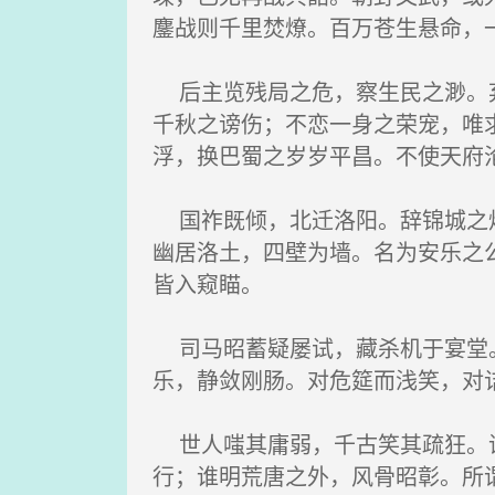
鏖战则千里焚燎。百万苍生悬命，
后主览残局之危，察生民之渺。弃
千秋之谤伤；不恋一身之荣宠，唯
浮，换巴蜀之岁岁平昌。不使天府
国祚既倾，北迁洛阳。辞锦城之烟
幽居洛土，四壁为墙。名为安乐之
皆入窥瞄。
司马昭蓄疑屡试，藏杀机于宴堂。
乐，静敛刚肠。对危筵而浅笑，对
世人嗤其庸弱，千古笑其疏狂。谓
行；谁明荒唐之外，风骨昭彰。所