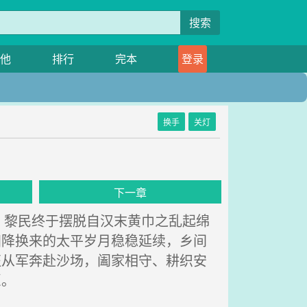
搜索
他
排行
完本
登录
换手
关灯
下一章
黎民终于摆脱自汉末黄巾之乱起绵
归降换来的太平岁月稳稳延续，乡间
征从军奔赴沙场，阖家相守、耕织安
愿。