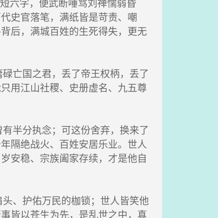
短短六字，便武断唾骂刘禅懦弱昏
历代史官落笔，满纸皆是苛责、嘲
路背后，满城百姓的生死得失，更无
碌亡国之君，丢了帝王权柄，丢了
能只用江山社稷、史册虚名、九五尊
有半分执念；可这份舍弃，换来了
十年隔绝战火、百姓安居乐业。世人
岁岁安稳、宗族阖家存续，才是他自
头、护佑万民的枷锁；世人皆笑他
行事皆以苍生为先，是乱世之中，真