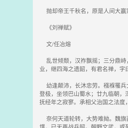
抛却帝王千秋名，原是人间大赢
《刘禅赋》
文/任冶熔
乱世倾颓，汉祚飘摇；三分鼎峙，
业，继四海之遗韶，有君名禅，字
幼逢颠沛，长沐忠劳。襁褓罹兵戈
登极，坐领巴山蜀水；廿九临朝，
抚经年之寂寥。承相父治国之法度
奈何天道轮转，大势难拗。魏旗西
堞，已无再战兵韶。朝野文武，或