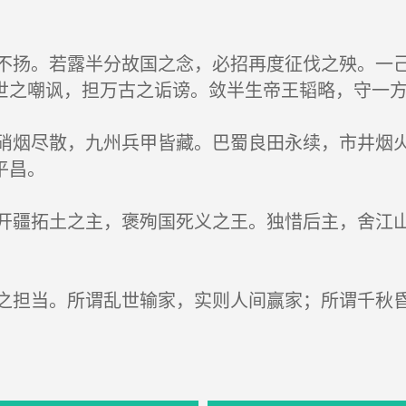
。
扬。若露半分故国之念，必招再度征伐之殃。一己
世之嘲讽，担万古之诟谤。敛半生帝王韬略，守一
烟尽散，九州兵甲皆藏。巴蜀良田永续，市井烟火
平昌。
疆拓土之主，褒殉国死义之王。独惜后主，舍江山
担当。所谓乱世输家，实则人间赢家；所谓千秋