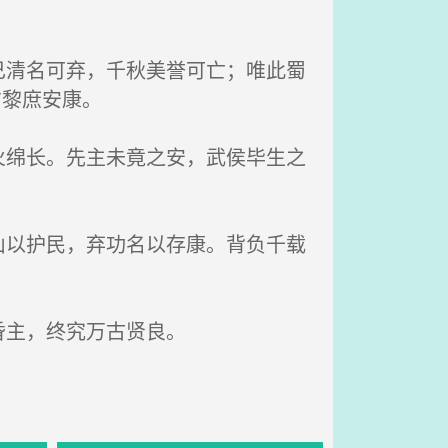
清名可弃，千秋美誉可亡；唯此蜀
方黎庶安康。
绵长。先主未竟之安，武侯毕生之
以护民，弃功名以存康。背负千载
昏主，终究万古贤良。