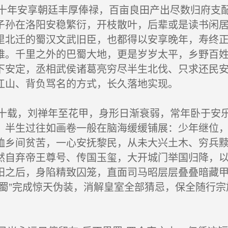
年安享朝廷丰厚俸禄，百亩良田产出尽数归府支配
子孙在洛阳安稳繁衍，开枝散叶，后辈或是读书闲
里北迁的蜀汉文武旧臣，也都得以安享晚年，寿终
难。千里之外的巴蜀大地，更是岁岁太平，乡野百
下安定，丞相武侯诸葛亮穷尽半生北伐、只求还民
江山、背负骂名的方式，长久落地实现。
载，刘禅年至花甲，身形日渐衰弱，常年卧于安乐
，半生过往如画卷一般在脑海缓缓铺展：少年继位
恤乡间贫苦，一心安抚黎民，从未大兴土木、穷兵
然自弃帝王尊号、传国玉玺，大开城门举国归降，
阳之后，身陷精致囚笼，直面司马昭层层叠叠暗藏
思蜀”完成惊天伪装，消解皇室全部猜忌，保全随行