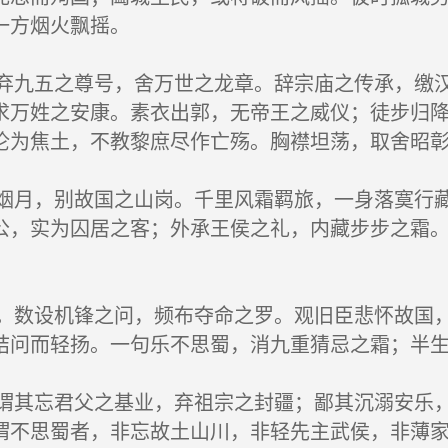
一方烟火飘摇。
九五之尊号，舍万世之龙章。辞宗庙之传承，缴汉
求万姓之安康。素衣出郭，无帝王之威仪；徒步归
沦为焦土，不教黎庶尽作亡殇。胸襟坦荡，取舍昭
月，别故国之山岗。千里风霜羁旅，一身落寞行藏
公，实为囚居之客；外承王侯之礼，内藏步步之霜
数设机锋之问，频布夺命之罗。观旧臣悲怀故国，
诘问而轻扬。一句乐不思蜀，消九重猜忌之霜；半
其忘君父之基业，弃祖宗之封疆；鄙其沉溺安乐，
谓不思蜀者，非忘故土山川，非轻先主武侯，非薄