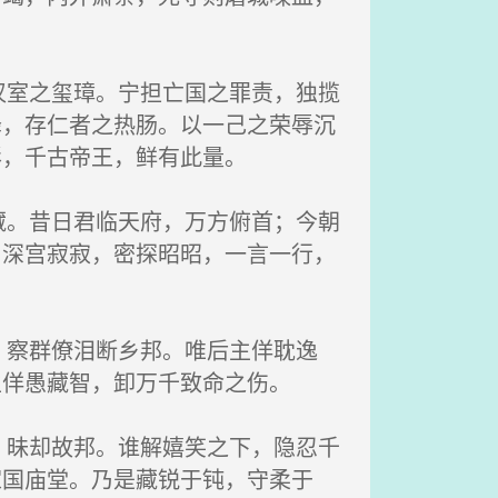
室之玺璋。宁担亡国之罪责，独揽
降，存仁者之热肠。以一己之荣辱沉
彰，千古帝王，鲜有此量。
。昔日君临天府，万方俯首；今朝
。深宫寂寂，密探昭昭，一言一行，
察群僚泪断乡邦。唯后主佯耽逸
生佯愚藏智，卸万千致命之伤。
昧却故邦。谁解嬉笑之下，隐忍千
家国庙堂。乃是藏锐于钝，守柔于