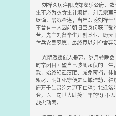
刘禅久居洛阳城郊安乐公府，数十
生不必为衣食生计烦忧。刘氏宗室
贬谪、屠戮牵连；当年跟随刘禅千
不曾有一人因前朝旧臣身份获罪受
苦，先主刘备毕生开创基业、盼天
休兵安民夙愿，最终竟以刘禅舍弃
光阴缓缓催人垂暮，岁月转瞬数十
时常闭目回望自己波澜起伏的一生
载，始终轻徭薄赋、减免苛捐，体
粮尽，明知死守便是满城浩劫，毅
府万千生灵沦为刀下亡魂；北迁洛
套，以一句世人耻笑千年的“乐不
战火动荡。