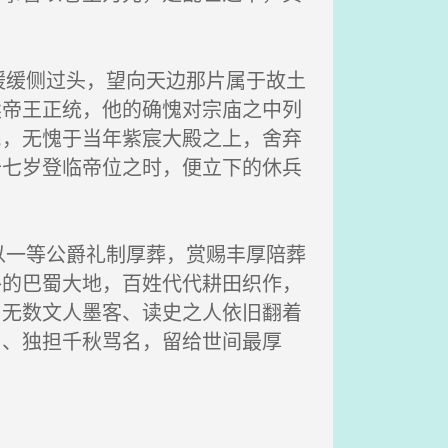
缓侧过头，望向天边那片属于故土
续帝王正统，他的确愧对宗庙之中列
民，无愧于当年紫宸大殿之上，舍弃
十七岁登临帝位之时，便立下的休兵
一等公爵礼制厚葬，赏赐丰厚陪葬
外的巴蜀大地，百姓代代耕田织作，
，无数文人墨客、读史之人依旧翻着
山、独担千秋骂名，留给世间最厚