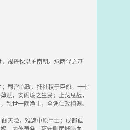
，竭丹忱以护南朝。承两代之基
；蜀宫临政，托社稷于臣僚。十七
徭薄赋，安阖境之生民；止戈息战，
谣，乱世一隅净土，全凭仁政相调。
阁天险，难遮中原甲士；成都孤
势竭，内外萧条，死守则屠城喋血，