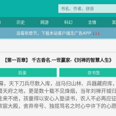
市
历史
网游
科幻
言情
其
追看新章节，下载本站客户端无广告APP
↓↓↓
【第一百章】 千古昏名.一世赢家-《刘禅的智慧人生》
目录
存书签
，天下刀兵尽数入库，战马归山林、兵器藏府库，
蜀天府之地，更是数十载不见烽烟，当年刘禅开城
往来不绝，孩童得以安心入塾读书，农人不必再应
紫宸大殿，舍弃帝号、独揽骂名之时心中许下的心