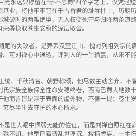
光永远只停留在“乐不思蜀”四个字之上，仅凭这
蜀基业，将他牢牢钉在千古昏君的耻辱柱上，历朝
都城破时的两难绝境，无人权衡死守与归降两条道
身荣辱换取苍生安稳的深层取舍。
尾的失败者，是弄丢汉室江山、愧对列祖列宗的庸
骨。可刘禅心中通透，评判人的一生输赢，从来不
统、千秋清名、朝野称颂，他尽数主动舍弃，不曾
刘氏宗族全族保全性命安稳终老，西南巴蜀大地数
于他而言皆是浮于表面的虚外物，不值一提；苍生
、穷尽半生去守护的本心所求。
是世人眼中懦弱无能的佐证，而是刘禅自愿扛在肩
，殊不知，他早已看透乱世浮沉、权柄虚妄，一生