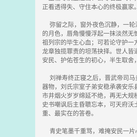
正看透得失、守住本心的终极赢家
弥留之际，窗外夜色沉静，一轮清
的月色，唇角慢慢浮起一抹淡然无
祖列宗的毕生心血；可若论守护一
龙章独揽罪责的坦荡抉择。世人皆
安民、护佑苍生的初心，半生取舍
刘禅寿终正寝之后，晋武帝司马炎
器物，刘氏宗室子弟安稳承袭安乐
市井烟火岁岁绵延不绝，再无大规
史书嘲讽后主昏聩忘本，可天府沃
重、最实在的答卷。
青史笔墨千重骂，难掩安民一片