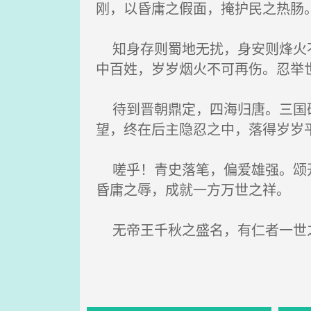
刚，以昏庸之假面，掩护民之热肠
知身存则蜀地无扰，身安则烽火不
中百姓，岁岁烟火不可再伤。忍举
待到晋朝鼎定，四海归唐。三国硝
望，终在后主隐忍之中，落得岁岁
嗟乎！青史落笔，偏爱雄强。颂开
昏庸之辱，成就一方万世之祥。
无帝王千秋之盛名，有仁者一世之