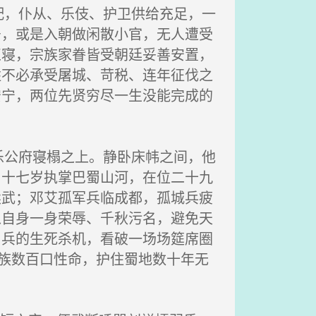
，仆从、乐伎、护卫供给充足，一
居，或是入朝做闲散小官，无人遭受
正寝，宗族家眷皆受朝廷妥善安置，
姓不必承受屠城、苛税、连年征伐之
安宁，两位先贤穷尽一生没能完成的
公府寝榻之上。静卧床帏之间，他
，十七岁执掌巴蜀山河，在位二十九
黩武；邓艾孤军兵临成都，孤城兵疲
以自身一身荣辱、千秋污名，避免天
甲兵的生死杀机，看破一场场筵席圈
宗族数百口性命，护住蜀地数十年无