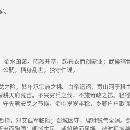
家。
蜀水萧萧。昭烈开基，起布衣而创霸业；武侯辅世
曰公嗣，栖身乱世，独守仁谣。
之险，髫年承宗庙之挑。白帝遗诏，寄山河于稚主
深耕天府荒苗。不兴穷兵之伐，不施苛政之嚣。轻
，守先君安民之节操。蜀中岁岁丰稔，乡野户户歌
指，邓艾孤军临隘；蜀城困守，貔貅锐气全消。剑
死忠而殉国；阖城生民，或将破而风摇。彼时孤城