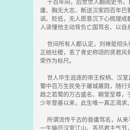
千百年间，后世世人翻阅史书，目
庸、胸无大志、断送汉家四百年巴
讽、贬低，无人愿意沉下心梳理成
人读懂他主动背负亡国骂名、以自
世间所有人都认定，刘禅是彻头彻
正统社稷，丢了青史称颂的贤君风
荣作为标尺。
世人毕生追逐的帝王权柄、汉室正
蜀中百万生民免于屠城屠戮，随行
趋之若鹜的万古盛名、朝堂至尊，
少年登基以来，此生唯一真正渴求
所谓流传千古的昏庸骂名，从来不
一生输尽汉室江山、丢尽君主气节