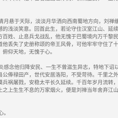
。
月悬于天际，淡淡月华洒向西南蜀地方向，刘禅缓
憾的浅淡笑意。回首此生，若论守住汉室江山、延
方百姓、止息兵戈战乱，他无愧于巴蜀境内万千黎
道他丢失了史册称颂的帝王风骨，可他牢牢守住了
，俯仰天地，无愧于心。
感念他归降安民、一生不曾滋生异志，特地下诏以
县公俸禄田产，世代安居洛阳，不受苛待。千里之
模兵祸屠戮，安稳太平长久延续。千百年岁月流转
土之上生生不息的万家烟火，便是刘禅当年舍弃江
心。