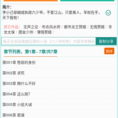
简介：
李小己穿越成执政六少爷，不爱江山，只爱美人，军权在手，
天下我有！
您要是觉得《
六少爷的枪
》还不错的话请不要忘记向您QQ群和微博微
其它作品：
无声之证
/
布衣风水师
/
都市龙王赘婿
/
无情赘婿
/
寻
信里的朋友推荐哦！
龙太保
/
摸金少帅
/
薄情赘婿
/
复制分享
章节列表，第1章~ 7章/共7章
倒序
第001章 憋屈的身份
第002章 求死
第003章 赐什么不好
第004章 这么刚？
第005章 小惩大诫
第006章 密谋