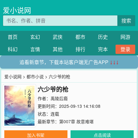
爱小说网
搜索
首页
玄幻
武侠
都市
历史
网游
科幻
言情
其他
排行
完本
登录
追看新章节，下载本站客户端无广告APP
↓↓↓
爱小说网
>
都市小说
> 六少爷的枪
六少爷的枪
作者：
禹陵后裔
更新时间：2025-09-13 14:16:08
状态：连载
最新章节：
第007章 故意难堪
加入书架
点击阅读