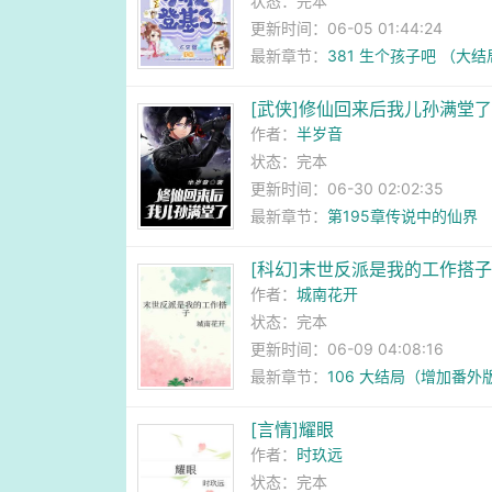
状态：完本
更新时间：06-05 01:44:24
最新章节：
381 生个孩子吧 （大
[武侠]修仙回来后我儿孙满堂
作者：
半岁音
状态：完本
更新时间：06-30 02:02:35
最新章节：
第195章传说中的仙界
[科幻]末世反派是我的工作搭
作者：
城南花开
状态：完本
更新时间：06-09 04:08:16
最新章节：
106 大结局（增加番外
[言情]耀眼
作者：
时玖远
状态：完本