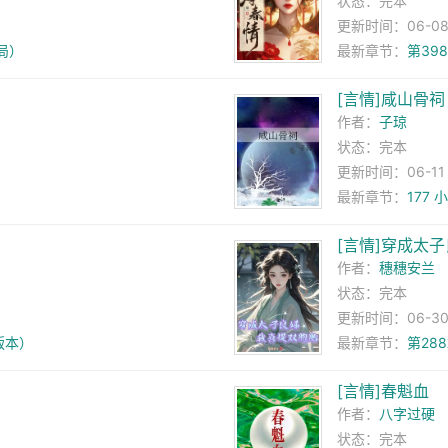
状态：完本
更新时间：06-08 0
结局）
最新章节：
第39
了
[言情]咸山骨祠
作者：
子琼
状态：完本
更新时间：06-11 0
最新章节：
177
子
[言情]穿成太
作者：
穗穗安兰
状态：完本
更新时间：06-30 
版本）
最新章节：
第288
[言情]春魁血
作者：
八字过硬
状态：完本