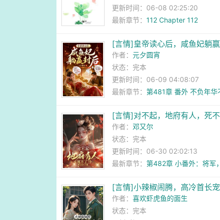
更新时间：06-08 02:25:20
最新章节：
112 Chapter 112
[言情]皇帝读心后，咸鱼妃躺
作者：
元夕圆宵
状态：完本
更新时间：06-09 04:08:07
最新章节：
第481章 番外 不负年
[言情]对不起，地府有人，死
作者：
邓又尔
状态：完本
更新时间：06-30 02:02:13
最新章节：
第482章 小番外：将
[言情]小辣椒闹腾，高冷首长
作者：
喜欢虾虎鱼的面生
状态：完本