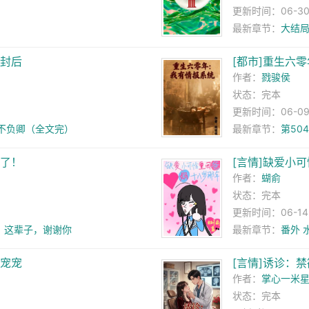
更新时间：06-30 
最新章节：
大结
赢封后
[都市]重生六
作者：
戮骏侯
状态：完本
更新时间：06-09 
华不负卿（全文完）
最新章节：
第50
不了！
[言情]缺爱小
作者：
蝴俞
状态：完本
更新时间：06-14 0
军，这辈子，谢谢你
最新章节：
番外 
宠宠宠
[言情]诱诊：
作者：
掌心一米
状态：完本