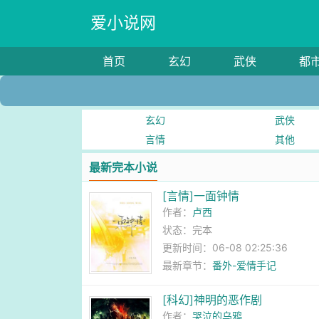
爱小说网
首页
玄幻
武侠
都
玄幻
武侠
言情
其他
最新完本小说
[言情]一面钟情
作者：
卢西
状态：完本
更新时间：06-08 02:25:36
最新章节：
番外-爱情手记
[科幻]神明的恶作剧
作者：
哭泣的乌鸦