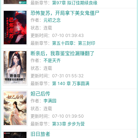
最新章节：
第97章 拟订佳期续良缘
恐怖复苏，开局拿下美女鬼僵尸
作者：
元初之念
状态：连载
更新时间：07-10 01:39:43
最新章节：
第五十四章：第三封印
断亲后，我靠鉴宝捡漏赚翻了
作者：
不是天齐
状态：连载
更新时间：07-31 01:55:32
最新章节：
第 140 章 万事圆满
妲己后传
作者：
李满园
状态：连载
更新时间：07-10 01:39:50
最新章节：
第33章 步步为营
旧日旅者