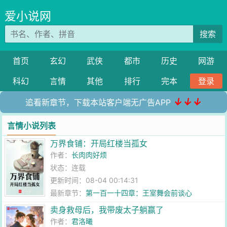
爱小说网
搜索
首页
玄幻
武侠
都市
历史
网游
科幻
言情
其他
排行
完本
登录
↓↓↓
追看新章节，下载本站客户端无广告APP
言情小说列表
万界食铺：开局红楼当孤女
作者：
长肉肉好烦
状态：连载
更新时间：08-04 00:14:31
最新章节：
第一百一十四章：王室舞会前谈心
卖身救母后，我带废太子躺赢了
作者：
君洛曦