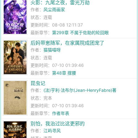
火影：九尾之夜，雷光万劫
作者：
风尘雨画家
状态：连载
更新时间：08-08 12:11:37
最新章节：
第299章 不属于佐助的轮回眼
后妈带崽随军，在家属院成团宠了
作者：
猫猫喵呀
状态：连载
更新时间：07-10 01:39:46
最新章节：
第48章 撑腰
昆虫记
作者：
(法)亨利·法布尔(Jean-HenryFabre)著
状态：完本
更新时间：07-10 01:39:46
最新章节：
作者年表
别怕，我治过比这更邪的
作者：
江屿寻风