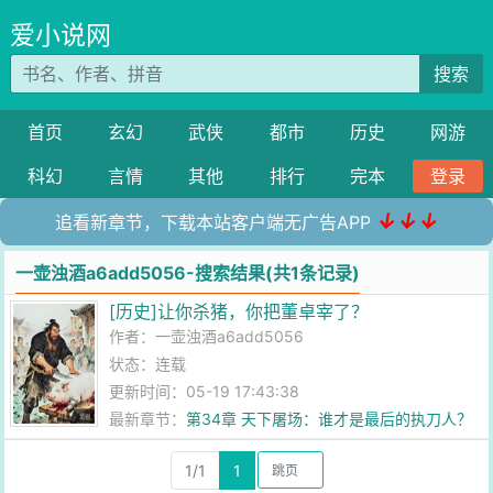
爱小说网
搜索
首页
玄幻
武侠
都市
历史
网游
科幻
言情
其他
排行
完本
登录
↓↓↓
追看新章节，下载本站客户端无广告APP
一壶浊酒a6add5056-搜索结果(共1条记录)
[历史]让你杀猪，你把董卓宰了？
作者：
一壶浊酒a6add5056
状态：连载
更新时间：05-19 17:43:38
最新章节：
第34章 天下屠场：谁才是最后的执刀人？
1/1
1