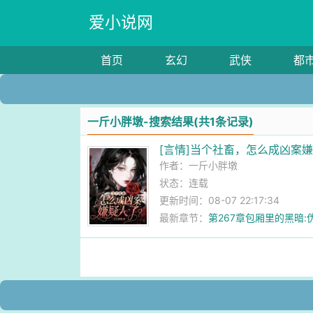
爱小说网
首页
玄幻
武侠
都
一斤小胖墩-搜索结果(共1条记录)
[言情]当个社畜，怎么成凶案
作者：
一斤小胖墩
状态：连载
更新时间：08-07 22:17:34
最新章节：
第267章包厢里的黑暗: