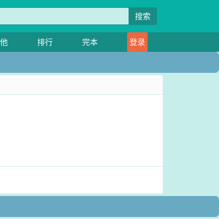
搜索
他
排行
完本
登录