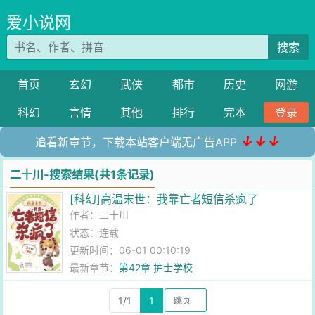
爱小说网
搜索
首页
玄幻
武侠
都市
历史
网游
科幻
言情
其他
排行
完本
登录
↓↓↓
追看新章节，下载本站客户端无广告APP
二十川-搜索结果(共1条记录)
[科幻]高温末世：我靠亡者短信杀疯了
作者：
二十川
状态：连载
更新时间：06-01 00:10:19
最新章节：
第42章 护士学校
1/1
1