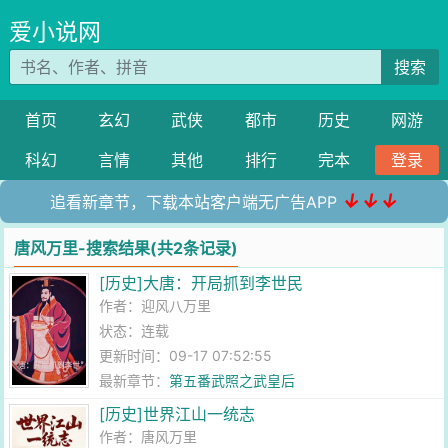
爱小说网
搜索
首页
玄幻
武侠
都市
历史
网游
科幻
言情
其他
排行
完本
登录
↓↓↓
追看新章节，下载本站客户端无广告APP
唐风万里-搜索结果(共2条记录)
[历史]大唐：开局抓到李世民
作者：
迎风八万里
状态：连载
更新时间：09-17 07:52:55
最新章节：
第五番武照之武皇后
[历史]世界江山一统志
作者：
唐风万里