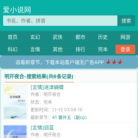
爱小说网
搜索
首页
玄幻
武侠
都市
历史
网游
科幻
言情
其他
排行
完本
登录
↓↓↓
追看新章节，下载本站客户端无广告APP
明开夜合-搜索结果(共6条记录)
[言情]迷津蝴蝶
作者：
明开夜合
状态：完本
更新时间：11-12 03:56:16
最新章节：
41 番外五（副cp）
[言情]窃蓝
作者：
明开夜合