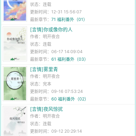
状态：连载
更新时间：12-31 15:56:07
最新章节：
71 福利番外（01）
[言情]你或像你的人
作者：
明开夜合
状态：连载
更新时间：06-17 14:09:04
最新章节：
61 福利番外（03）
[言情]雾里青
作者：
明开夜合
状态：完本
更新时间：09-16 07:53:24
最新章节：
60 福利番外（02）
[言情]夜风惊扰
作者：
明开夜合
状态：连载
更新时间：09-12 20:29:14