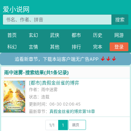
爱小说网
搜索
首页
玄幻
武侠
都市
历史
网游
科幻
言情
其他
排行
完本
登录
↓↓↓
追看新章节，下载本站客户端无广告APP
雨中迷雾-搜索结果(共1条记录)
[都市]真假金丝雀的博弈
作者：
雨中迷雾
状态：连载
更新时间：06-30 02:06:45
最新章节：
真假金丝雀的博弈第18章
1/1
1