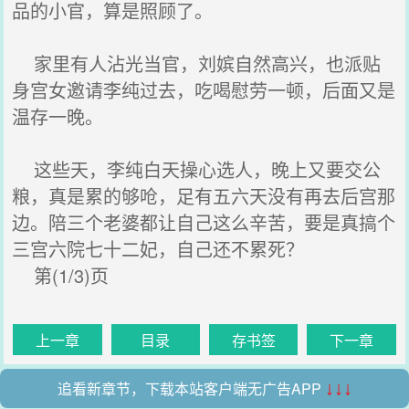
品的小官，算是照顾了。
家里有人沾光当官，刘嫔自然高兴，也派贴
身宫女邀请李纯过去，吃喝慰劳一顿，后面又是
温存一晚。
这些天，李纯白天操心选人，晚上又要交公
粮，真是累的够呛，足有五六天没有再去后宫那
边。陪三个老婆都让自己这么辛苦，要是真搞个
三宫六院七十二妃，自己还不累死？
第(1/3)页
上一章
目录
存书签
下一章
追看新章节，下载本站客户端无广告APP
↓↓↓