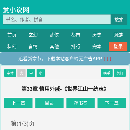
爱小说网
搜索
首页
玄幻
武侠
都市
历史
网游
科幻
言情
其他
排行
完本
登录
追看新章节，下载本站客户端无广告APP
↓↓↓
字体
大
中
小
换手
关灯
第33章 慎用外戚-《世界江山一统志》
上一章
目录
存书签
下一章
第(1/3)页