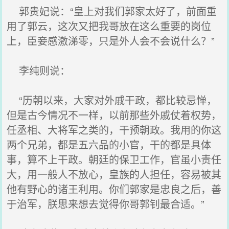
郭贵妃说：“皇上对我们郭家太好了，前面重
用了郭云，这次又把我哥放在这么重要的岗位
上，臣妾感激涕零，只是外人会不会说什么？”
李纯则说：
“历朝以来，大家对外戚干政，都比较忌惮，
但是古今情况不一样，以前那些外戚仗着权势，
任丞相、大将军之类的，干预朝政。我用的你这
两个兄弟，都是五六品的小官，干的都是具体
事，算不上干政。朝廷的保卫工作，官虽小责任
大，用一般人不放心，皇族的人担任，容易被其
他有野心的诸王利用。你们郭家是忠良之后，善
于治军，朕思来想去觉得你哥郭钊最合适。”