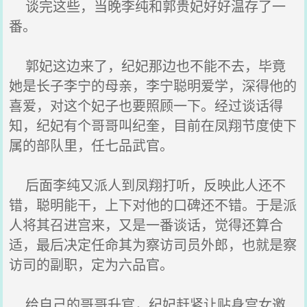
谈完这些，当晚李纯和郭贵妃好好温存了一
番。
郭妃这边来了，纪妃那边也不能不去，毕竟
她是长子李宁的母亲，李宁聪明爱学，深得他的
喜爱，对这个妃子也要照顾一下。经过谈话得
知，纪妃有个哥哥叫纪奎，目前在凤翔节度使下
属的部队里，任七品武官。
后面李纯又派人到凤翔打听，反映此人还不
错，聪明能干，上下对他的口碑还不错。于是派
人将其召进宫来，又是一番谈话，觉得还算合
适，最后决定任命其为察访司员外郎，也就是察
访司的副职，定为六品官。
给自己的哥哥升官，纪妃赶紧让贴身宫女邀