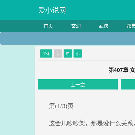
爱小说网
首页
玄幻
武侠
都
字体
大
中
小
第407章
上一章
第(1/3)页
这会儿吵吵架，那是没什么关系，