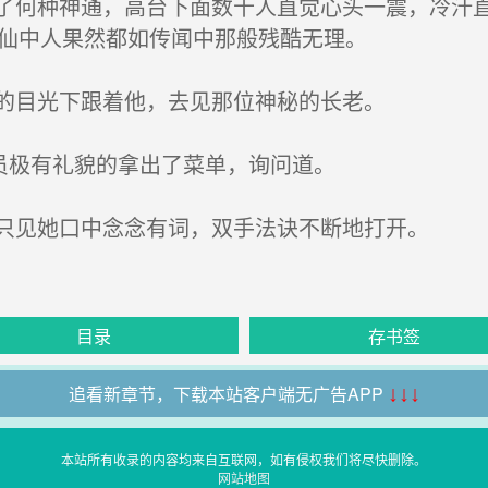
何种神通，高台下面数十人直觉心头一震，冷汗直
修仙中人果然都如传闻中那般残酷无理。
的目光下跟着他，去见那位神秘的长老。
员极有礼貌的拿出了菜单，询问道。
只见她口中念念有词，双手法诀不断地打开。
目录
存书签
追看新章节，下载本站客户端无广告APP
↓↓↓
本站所有收录的内容均来自互联网，如有侵权我们将尽快删除。
网站地图