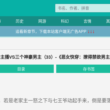
市
历史
网游
科幻
言情
其
追看新章节，下载本站客户端无广告APP
↓↓↓
 女主播VS三个神豪男主（33）-《恶女快穿：撩得禁欲男
目录
存书签
若是老家主一怒之下与七王爷动起手来，倒是要