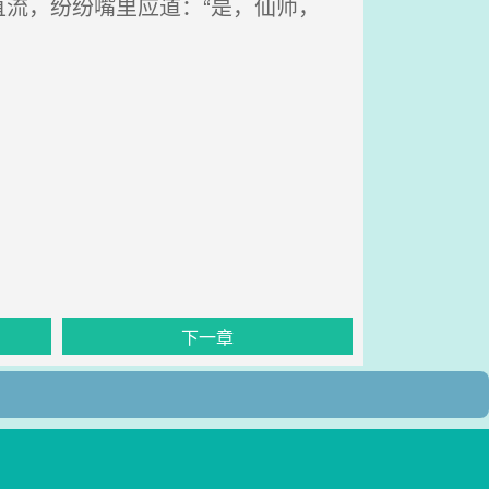
流，纷纷嘴里应道：“是，仙师，
下一章