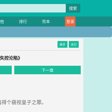
搜索
他
排行
完本
登录
换手
关灯
主失控沦陷》
下一章
落得个藐视皇子之罪。