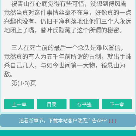
祝青山在心底觉得有些可惜，没想到傅风雪
竟然当真对这件事情丝毫不在意，好像真的一点
兴趣也没有，仍旧干净利落地让他们三个人永远
地闭上了嘴，替叶氏隐藏了这个所谓的秘密。
三人在死亡前的最后一个念头是难以置信，
竟然真的有人为五千年前所谓的古制，就出手诛
杀自己几人，与如今世间第一大物，镜悬山为
敌。
第(1/3)页
上一章
目录
存书签
下一章
追看新章节，下载本站客户端无广告APP
↓↓↓