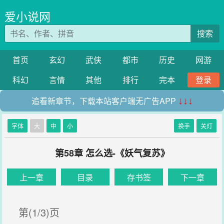
爱小说网
搜索
首页
玄幻
武侠
都市
历史
网游
科幻
言情
其他
排行
完本
登录
追看新章节，下载本站客户端无广告APP
↓↓↓
字体
大
中
小
换手
关灯
第58章 怎么选-《妖气复苏》
上一章
目录
存书签
下一章
第(1/3)页