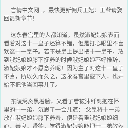
言情中文网 .，最快更新佣兵王妃：王爷请娶
回最新章节！
这永春宫里的人都知道，虽然淑妃娘娘表面
看着对这十一皇子还算不错，但是打心眼里不喜
欢这十一皇子。若不是皇上提出把十一皇子，放
到淑妃娘娘膝下抚养的时候淑妃娘娘不好推辞，
淑妃娘娘才不愿意养呢！因为主子对这十一皇子
不喜，所以久而久之，这永春宫里些下人，也开
始不把他当回事儿了。
东陵烬炎黑着脸，又看了看被沐纤离抱在怀
里的十一弟，沉思了一会儿道：“父皇将十一弟
放在淑妃娘娘膝下养着，便是看重淑妃娘娘细
心，善良，贤德，觉得淑妃娘娘能把十一弟教养