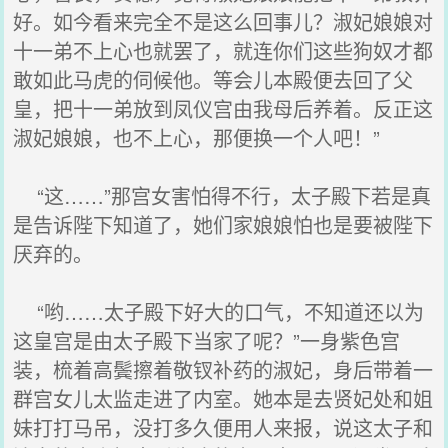
好。如今看来完全不是这么回事儿？淑妃娘娘对
十一弟不上心也就罢了，就连你们这些狗奴才都
敢如此马虎的伺候他。等会儿本殿便去回了父
皇，把十一弟放到凤仪宫由我母后养着。反正这
淑妃娘娘，也不上心，那便换一个人吧！”
“这……”那宫女害怕得不行，太子殿下若是真
是告诉陛下知道了，她们家娘娘怕也是要被陛下
厌弃的。
“哟……太子殿下好大的口气，不知道还以为
这皇宫是由太子殿下当家了呢？”一身紫色宫
装，梳着高鬓擦着敬钗补药的淑妃，身后带着一
群宫女儿太监走进了内室。她本是去贤妃处和姐
妹打打马吊，没打多久便用人来报，说这太子和