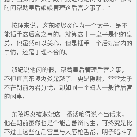
时间帮助皇后娘娘管理这后宫之事了。”
按理来说，这东陵烬炎作为一个太子，是不
能插手这后宫之事的。就算这十一皇子是他的皇
弟，他虽然可以关心，但是插手一个后妃宫内的
事情，还是于理不合的。
淑妃说他闲的很，帮着皇后管理后宫之事，
不但直言东陵烬炎逾越了。更是隐射，堂堂太子
不在朝前为君分忧，却如同一个妇人一般管后宫
的闲事。
东陵烬炎被淑妃这一番话呛得说不出话来，
他在朝前虽然也是个能言善辩的主，可终究是比
不过上这些在后宫里与人唇枪舌战，明争暗斗了