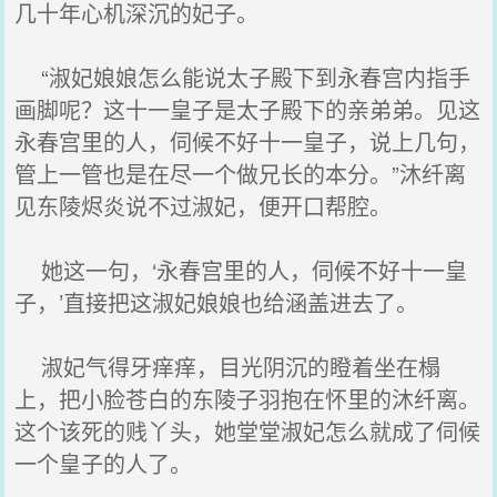
几十年心机深沉的妃子。
“淑妃娘娘怎么能说太子殿下到永春宫内指手
画脚呢？这十一皇子是太子殿下的亲弟弟。见这
永春宫里的人，伺候不好十一皇子，说上几句，
管上一管也是在尽一个做兄长的本分。”沐纤离
见东陵烬炎说不过淑妃，便开口帮腔。
她这一句，‘永春宫里的人，伺候不好十一皇
子，’直接把这淑妃娘娘也给涵盖进去了。
淑妃气得牙痒痒，目光阴沉的瞪着坐在榻
上，把小脸苍白的东陵子羽抱在怀里的沐纤离。
这个该死的贱丫头，她堂堂淑妃怎么就成了伺候
一个皇子的人了。